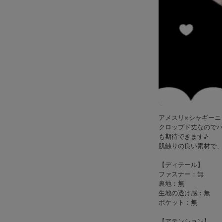
アメスリ×シャギー
クロップド丈なので
も期待できます♪
肌触りの良い素材で
【ディテール】
ファスナー：無
裏地：無
生地の透け感：無
ポケット：無
【アテンション】