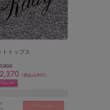
ットトップス
7,900
2,370
（税込
2,607
）
¥
70
%OFF
ズ
カートへ入れる
あり