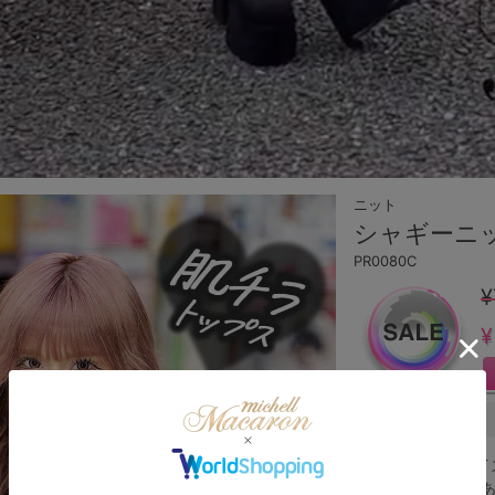
ニット
シャギーニ
PR0080C
¥
¥
ブラック
Sサイ
在庫