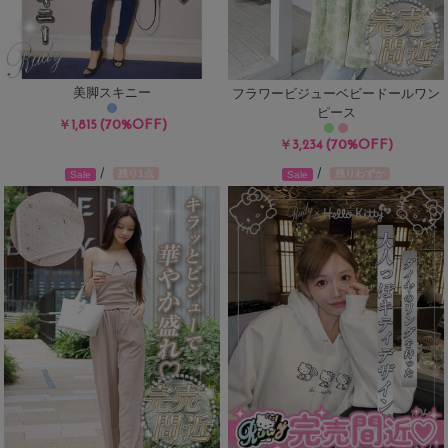
美脚スキニー
フラワービジューベビードールワン
ピース
(70%OFF)
￥1,815
(70%OFF)
￥3,234
/
/
残り1点
残りわずか
Sale
Sale