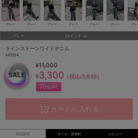
グレー
グレー
グレー
グレー
グレー
グレー
グレ
グレー
23インチ
△
ラインストーンワイドデニム
AI0084
¥11,000
3,300
¥
（税込
3,630
）
¥
70
%OFF
カートへ入れる
商品説明
サイズ・原材料
レビュー