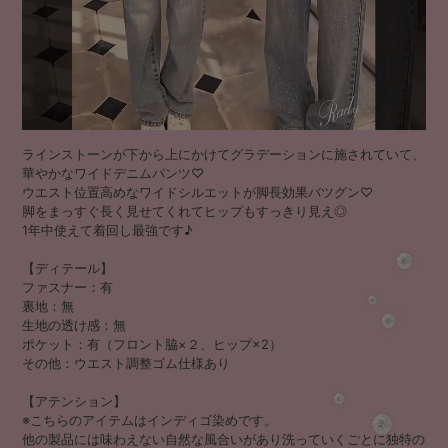
ラインストーンが下から上にかけてグラデーションに施されていて、
華やかなワイドデニムパンツ♡
ウエスト位置高めなワイドシルエットが脚長効果バツグン♡
脚をまっすぐ長く見せてくれてヒップもすっきり見え◎
1年中使えて着回し最強です♪
【ディテール】
ファスナー：有
裏地：無
生地の透け感：無
ポケット：有（フロント脇×２、ヒップ×2）
その他：ウエスト調整ゴム仕様あり
【アテンション】
※こちらのアイテムはインディゴ染めです。
他の製品には味わえない自然な風合いがあり洗っていくごとに独特の