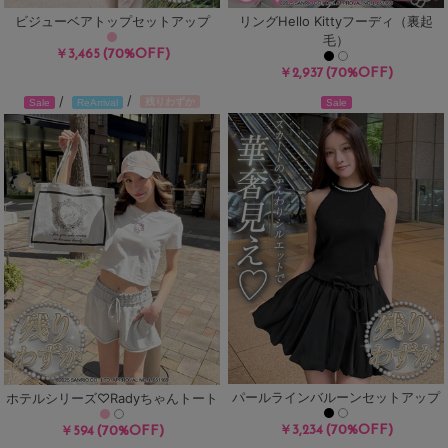
ビジューベアトップセットアップ
リングHello Kittyフーディ（裏起
毛）
(70%OFF)
￥3,465
(70%OFF)
￥2,937
/
/
残りわずか
Sale
Sale
ReArrival
パールラインバルーンセットアップ
ホテルシリーズ♡Radyちゃんトート
(70%OFF)
(70%OFF)
￥3,234
￥594