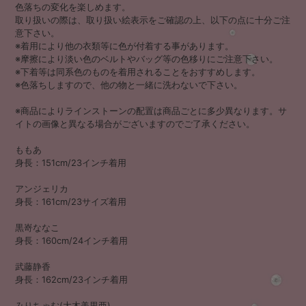
色落ちの変化を楽しめます。
取り扱いの際は、取り扱い絵表示をご確認の上、以下の点に十分ご注
意下さい。
※着用により他の衣類等に色が付着する事があります。
※摩擦により淡い色のベルトやバッグ等の色移りにご注意下さい。
※下着等は同系色のものを着用されることをおすすめします。
※色落ちしますので、他の物と一緒に洗わないで下さい。
※商品によりラインストーンの配置は商品ごとに多少異なります。サ
イトの画像と異なる場合がございますのでご了承ください。
ももあ
身長：151cm/23インチ着用
アンジェリカ
身長：161cm/23サイズ着用
黒嵜ななこ
身長：160cm/24インチ着用
武藤静香
身長：162cm/23インチ着用
みりちゃむ(大木美里亜)