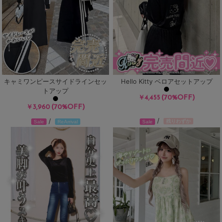
キャミワンピースサイドラインセッ
Hello Kitty ベロアセットアップ
トアップ
(70%OFF)
￥4,455
(70%OFF)
￥3,960
/
/
残りわずか
Sale
ReArrival
Sale