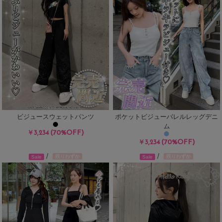
ビジュースウェットパンツ
ポケットビジューバレルレッグデニ
ム
(70%OFF)
￥3,234
(70%OFF)
￥3,234
/
/
残りわずか
残りわずか
Sale
Sale