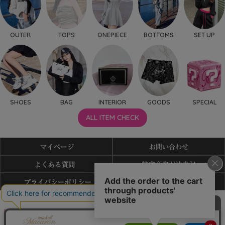
OUTER
TOPS
ONEPIECE
BOTTOMS
SET UP
SHOES
BAG
INTERIOR
GOODS
SPECIAL
ALL ITEM CHECK
利用規約
特商法表記