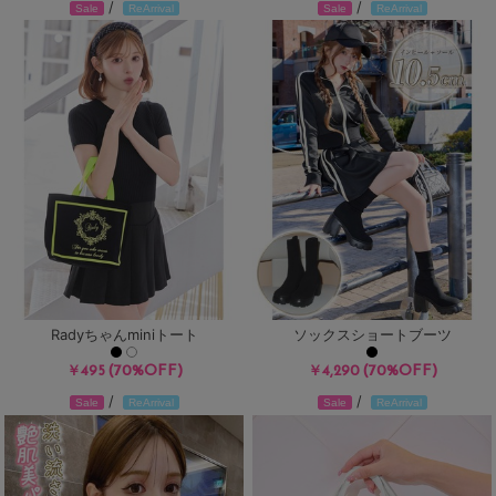
/
/
Sale
ReArrival
Sale
ReArrival
Radyちゃんminiトート
ソックスショートブーツ
(70%OFF)
(70%OFF)
￥495
￥4,290
/
/
Sale
ReArrival
Sale
ReArrival