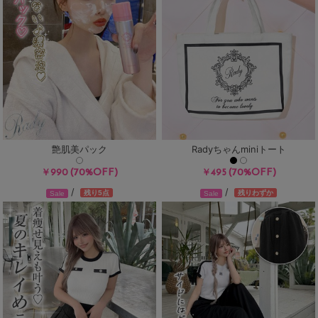
艶肌美パック
Radyちゃんminiトート
(70%OFF)
(70%OFF)
￥990
￥495
/
/
残り5点
残りわずか
Sale
Sale