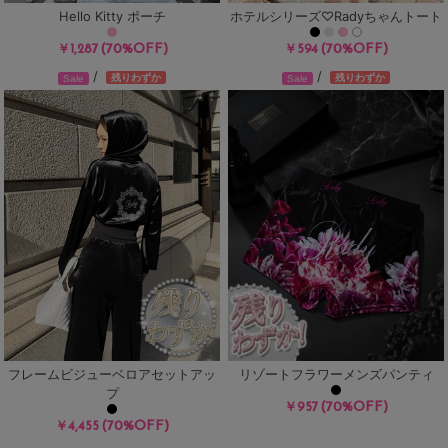
Hello Kitty ポーチ
ホテルシリーズ♡Radyちゃんトート
(70%OFF)
(70%OFF)
￥1,287
￥594
/
/
残りわずか
残りわずか
Sale
Sale
フレームビジューベロアセットアッ
リゾートフラワーメンズパンティ
プ
(70%OFF)
￥957
(70%OFF)
￥4,455