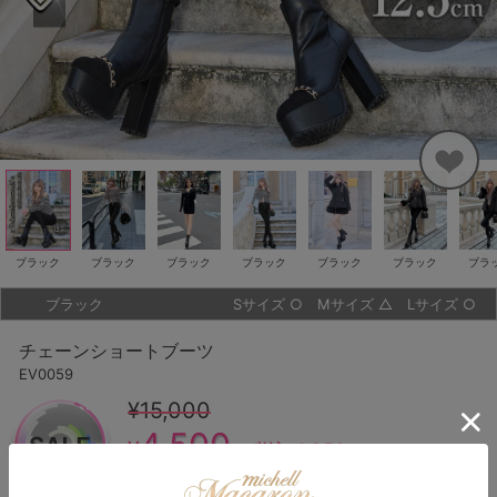
ブラック
ブラック
ブラック
ブラック
ブラック
ブラック
ブラ
ブラック
Sサイズ
○
Mサイズ
△
Lサイズ
○
チェーンショートブーツ
EV0059
¥15,000
4,500
¥
（税込
4,950
）
¥
70
%OFF