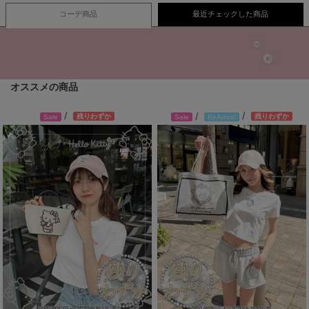
コーデ商品
最近チェックした商品
オススメの商品
/
/
/
残りわずか
残りわずか
Sale
Sale
ReArrival