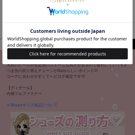
色・サイズを選ぶ
商品説明
サイズ・原材料
レビュー
スタイル盛れ抜群♡美脚見えショートブーツ♡
太めのヒールが安定感◎ストームも高さがあるので疲れにくいです♪
つま先の切り替えチェーンがRadyらしいポイント♡
コーデに合わせやすくてヘビロテ確定です♡
【ディテール】
内側フルファスナー
≫Shoesサイズ表記について