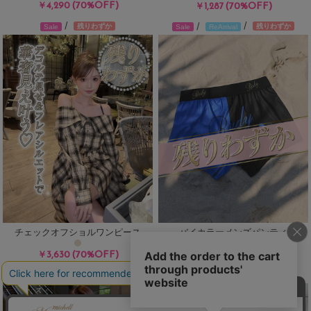
(70%OFF)
￥4,290
(70%OFF)
￥1,287
/
/
/
残りわずか
残りわずか
Sale
Sale
ReArrival
チェックオフショルワンピース
バイカラーメンズパンティ
(70%OFF)
(70%OFF)
￥3,630
￥957
/
残りわずか
Sale
Sale