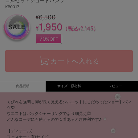
コルセットショートパンツ
KB0017
¥6,500
1,950
¥
（税込
2,145
）
¥
70
%OFF
カートへ入れる
商品説明
サイズ・原材料
レビュー
くびれを強調し脚が長く見えるシルエットにこだわったショートパン
ツ♡
ウエストはバックシャーリングでより細見え◎
どんなコーデにも使えるので１着あると超便利です♪
【ディテール】
ファスナー：有(サイド)