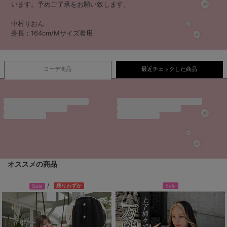
います。予めご了承をお願い致します。
中村りおん
身長：164cm/Mサイズ着用
コーデ商品
最近チェックした商品
オススメの商品
/
残りわずか
Sale
Sale