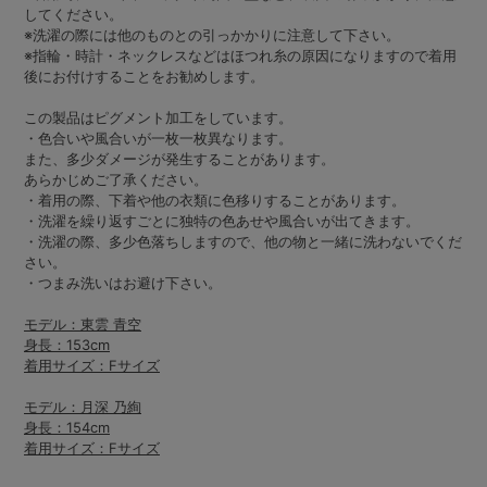
してください。
※洗濯の際には他のものとの引っかかりに注意して下さい。
※指輪・時計・ネックレスなどはほつれ糸の原因になりますので着用
後にお付けすることをお勧めします。
この製品はピグメント加工をしています。
・色合いや風合いが一枚一枚異なります。
また、多少ダメージが発生することがあります。
あらかじめご了承ください。
・着用の際、下着や他の衣類に色移りすることがあります。
・洗濯を繰り返すごとに独特の色あせや風合いが出てきます。
・洗濯の際、多少色落ちしますので、他の物と一緒に洗わないでくだ
さい。
・つまみ洗いはお避け下さい。
モデル：東雲 青空
身長：153cm
着用サイズ：Fサイズ
モデル：月深 乃絢
身長：154cm
着用サイズ：Fサイズ