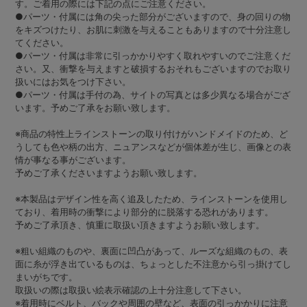
す。ご着用の際には下記の点にご注意ください。
●パーツ・付属には角の尖った部分がございますので、身の回りの物
をキズつけたり、お肌に刺激を与えることもありますので十分注意し
てください。
●パーツ・付属は非常に引っかかりやすく取れやすいのでご注意くだ
さい。又、衝撃を与えますと破損するおそれもございますのでお取り
扱いにはお気をつけ下さい。
●パーツ・付属は手付の為、サイトの写真とは多少異なる場合がござ
います。予めご了承をお願い致します。
※商品の特性上ラインストーンの取り付けがハンドメイドのため、ど
うしても色や柄の出方、ニュアンスなどが個体差が生じ、画像との表
情が事なる事がございます。
予めご了承くださいますようお願い致します。
※本製品はデザイン性を高く追及したため、ラインストーンを使用し
ており、着用時の衝撃により部分的に脱落する恐れがあります。
予めご了承頂き、慎重に取扱い頂きますようお願い致します。
※粗い組織のものや、裏面に凹凸があって、ルーズな組織のもの、表
面に糸が浮き出ているものは、ちょっとした不注意から引っ掛けてし
まいがちです。
取扱いの際は取扱い絵表示確認の上十分注意して下さい。
※着用時にベルト、バックや周囲の壁など、表面の引っかかりに注意