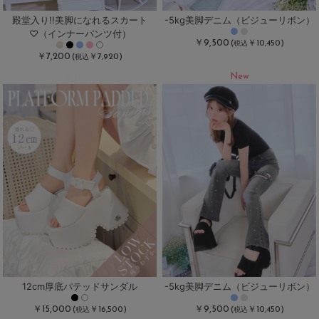
殿堂入り!!美脚になれるスカート
-5kg美脚デニム（ビジューリボン）
♡（インナーパンツ付）
￥9,500
(
￥10,450)
税込
￥7,200
(
￥7,920)
税込
New
残り2点
12cm厚底パテッドサンダル
-5kg美脚デニム（ビジューリボン）
￥15,000
￥9,500
(
￥16,500)
(
￥10,450)
税込
税込