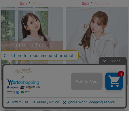
Sale
Sale
/
残り6点
/
残りわずか
ウエストくびれ♡トップス
レースアップパンツセットアップ
(50%OFF)
(50%OFF)
￥4,895
￥8,800
Sale
New