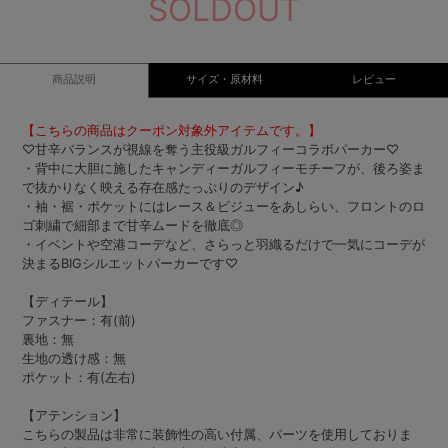
SOLDOUT
商品説明
サイズ・原材料
レビュー
【こちらの商品はクーポン対象外アイテムです。】
♡甘辛バランスが視線を奪う主役級ガルフィーコラボパーカー♡
・背中に大胆に施したキャンディーガルフィーモチーフが、後ろ姿ま
で抜かりなく映える存在感たっぷりのデザイン♪
・袖・裾・ポケットにはレース＆ビジューをあしらい、フロントのロ
ゴ刺繍で細部まで甘辛ムードを徹底◎
・イベントや空港コーデなど、さらっと羽織るだけで一気にコーデが
決まるBIGシルエットパーカーです♡
【ディテール】
ファスナー：有(前)
裏地：無
生地の透け感：無
ポケット：有(左右)
【アテンション】
こちらの製品は非常に装飾性の高い付属、パーツを使用しておりま