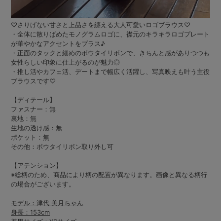
♡さりげない甘さと上品さを纏える大人可愛いロゴブラウス♡
・全体に散りばめたモノグラムロゴに、襟元のキラキラロゴプレート
が華やかなアクセントをプラス♪
・正面のタックと細めのボウタイリボンで、きちんと感がありつつも
女性らしい印象に仕上がるのが魅力◎
・推し活やカフェ活、デートまで幅広く活躍し、写真映えも叶う主役
ブラウスです♡
【ディテール】
ファスナー：無
裏地：無
生地の透け感：無
ポケット：無
その他：ボウタイリボン取り外し可
【アテンション】
※総柄のため、商品により柄の配置が異なります。画像と異なる柄行
の場合がございます。
モデル：津代 美月ちゃん
身長：153cm