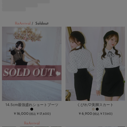
ReArrival
Soldout
/
14.5cm最強盛れショートブーツ
くびれ♡美脚スカート
￥16,000
￥6,900
(
￥17,600)
(
￥7,590)
税込
税込
ReArrival