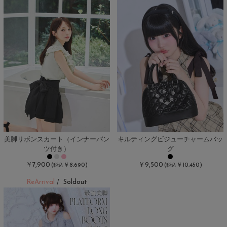
美脚リボンスカート（インナーパン
キルティングビジューチャームバッ
ツ付き）
グ
￥7,900
￥9,500
(
￥8,690)
(
￥10,450)
税込
税込
ReArrival
Soldout
/