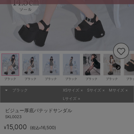
ブラック
ブラック
ブラック
ブラック
ブラック
ブラック
ブラ
ブラック
XSサイズ
×
Sサイズ
×
Mサイズ
×
Lサイズ
×
ビジュー厚底パテッドサンダル
SKL0023
15,000
(
16,500
)
¥
税込
¥