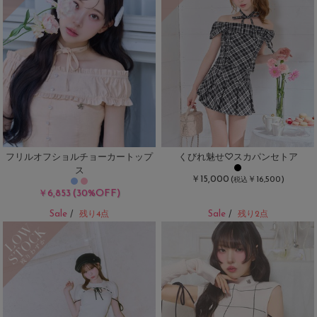
フリルオフショルチョーカートップ
くびれ魅せ♡スカパンセトア
ス
￥15,000
(
￥16,500)
税込
(30%OFF)
￥6,853
Sale
Sale
/
残り4点
/
残り2点