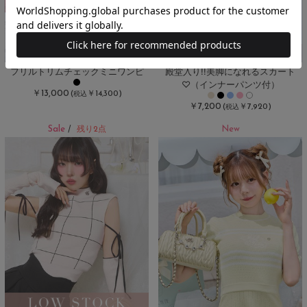
フリルトリムチェックミニワンピ
殿堂入り!!美脚になれるスカート
♡（インナーパンツ付）
￥13,000
(
￥14,300)
税込
￥7,200
(
￥7,920)
税込
Sale
New
/
残り2点