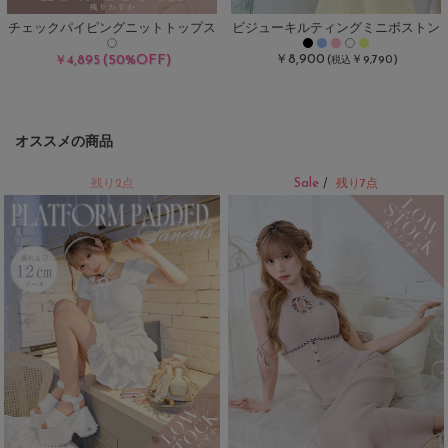
チェックパイピングニットトップス
ビジューキルティングミニボストン
(50%OFF)
￥8,900
￥4,895
(
￥9,790)
税込
オススメの商品
Sale
残り2点
/
残り7点