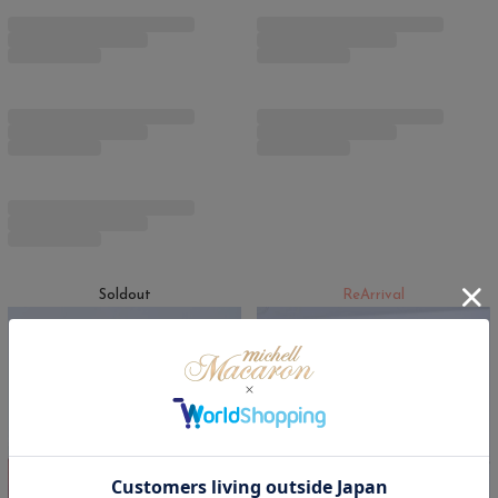
Soldout
ReArrival