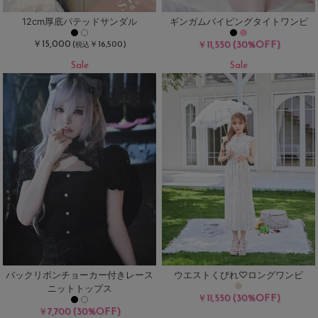
12cm厚底パテッドサンダル
ギンガムパイピングタイトワンピ
￥15,000
(30%OFF)
(
￥16,500)
￥11,550
税込
Sale
Sale
バックリボンチョーカー付きレース
ウエストくびれ♡ロングワンピ
ニットトップス
(30%OFF)
￥11,550
(30%OFF)
￥7,700