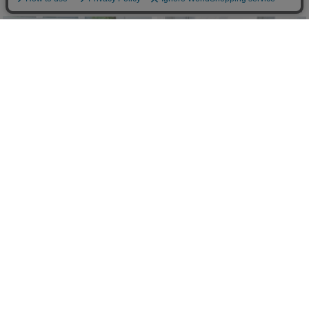
Sale
Sale
ウエストくびれ♡トップス
花柄レースアップフリルワンピ
(50%OFF)
(50%OFF)
￥4,895
￥8,250
Sale
New
/
残りわずか