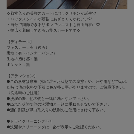
♡殿堂入りの美脚スカートにバックリボンが誕生♡
・バックスタイルが最強にあざとくてかわいい♡
・自分で調節できるリボンでウエストも自由自在に♡
・幅広く着回しできる万能スカートです♡
【ディテール】
ファスナー：有（後ろ）
裏地：有（インナーパンツ）
生地の透け感：無
ポケット：無
【アテンション】
●この素材は摩擦（特に湿った状態での摩擦）や、汗や雨などでぬれ
た時は他の衣料や下着に色が移る事がありますので、ご注意下さい。
〈洗濯時のご注意〉
●洗濯の際、他の物と一緒に洗わないで下さい。
●ぬれた状態で他の洗濯物と一緒に重ね合せないで下さい。
●漂白剤及び漂白剤入りの洗剤のご使用はさけて下さい。
●ドライクリーニング不可
●洗濯やクリーニングは、必ず表示をご確認ください。