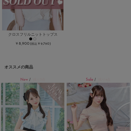
クロスフリルニットトップス
￥8,900
(
￥9,790)
税込
オススメの商品
New
Sale
/
残り3点
/
残り4点