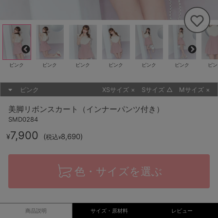
ピンク
ピンク
ピンク
ピンク
ピンク
ピンク
ピン
ピンク
XSサイズ
×
Sサイズ
△
Mサイズ
×
美脚リボンスカート（インナーパンツ付き）
SMD0284
7,900
(
8,690
)
¥
税込
¥
色・サイズを選ぶ
商品説明
サイズ・原材料
レビュー