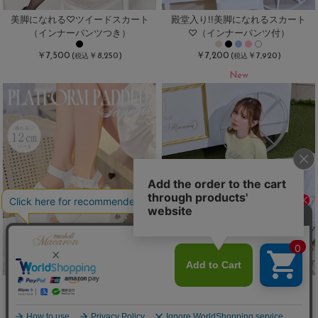
美脚になれる♡ツイードスカート
殿堂入り!!美脚になれるスカート
（インナーパンツつき）
♡（インナーパンツ付）
￥7,500
￥7,200
(
￥8,250)
(
￥7,920)
税込
税込
New
残り2点
12cm厚底パテッドサンダル
-5kg美脚デニム（ビジューリボン）
￥15,000
￥9,500
(
￥16,500)
(
￥10,450)
税込
税込