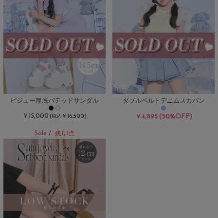
ビジュー厚底パテッドサンダル
ダブルベルトデニムスカパン
￥15,000
(50%OFF)
(
￥16,500)
￥4,895
税込
Sale
/
残り1点