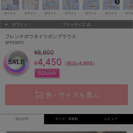
ホワイト
ホワイト
ホワイト
ホワイト
ホワイト
ホワイト
ホワ
ホワイト
フリーサイズ
△
フレンチボウタイリボンブラウス
SFP0397C
¥8,900
4,450
¥
（税込
4,895
）
¥
50
%OFF
色・サイズを選ぶ
商品説明
サイズ・原材料
レビュー