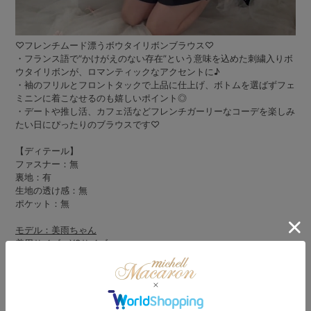
♡フレンチムード漂うボウタイリボンブラウス♡
・フランス語で“かけがえのない存在”という意味を込めた刺繍入りボ
ウタイリボンが、ロマンティックなアクセントに♪
・袖のフリルとフロントタックで上品に仕上げ、ボトムを選ばずフェ
ミニンに着こなせるのも嬉しいポイント◎
・デートや推し活、カフェ活などフレンチガーリーなコーデを楽しみ
たい日にぴったりのブラウスです♡
【ディテール】
ファスナー：無
裏地：有
生地の透け感：無
ポケット：無
モデル：美雨ちゃん
着用サイズ：XSサイズ
モデル：虹羽 みにちゃん
身長：150cm
着用サイズ：XSサイズ