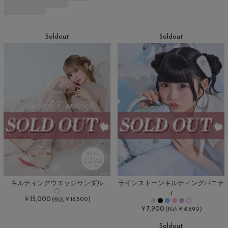
Soldout
Soldout
キルティングウエッジサンダル
ラインストーンキルティングバニテ
ィ
￥15,000
(
￥16,500)
税込
￥7,900
(
￥8,690)
税込
Soldout