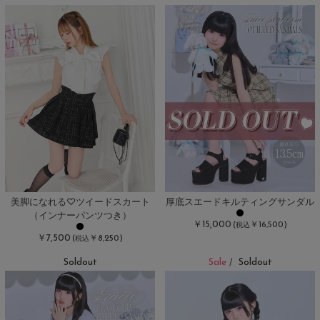
美脚になれる♡ツイードスカート
厚底スエードキルティングサンダル
（インナーパンツつき）
￥15,000
(
￥16,500)
税込
￥7,500
(
￥8,250)
税込
Soldout
Sale
Soldout
/