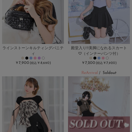
ラインストーンキルティングバニテ
殿堂入り!!美脚になれるスカート
ィ
♡（インナーパンツ付）
￥7,900
￥7,200
(
￥8,690)
(
￥7,920)
税込
税込
ReArrival
Soldout
/