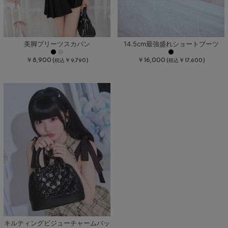
美脚プリーツスカパン
14.5cm最強盛れショートブーツ
￥8,900
￥16,000
(
￥9,790)
(
￥17,600)
税込
税込
キルティングビジューチャームバッ