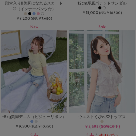
殿堂入り!!美脚になれるスカート
12cm厚底パテッドサンダル
♡（インナーパンツ付）
￥15,000
(
￥16,500)
税込
￥7,200
(
￥7,920)
税込
New
Sale
-5kg美脚デニム（ビジューリボン）
ウエストくびれ♡トップス
￥9,500
(50%OFF)
(
￥10,450)
￥4,895
税込
Sale
Sale
/
残りわずか