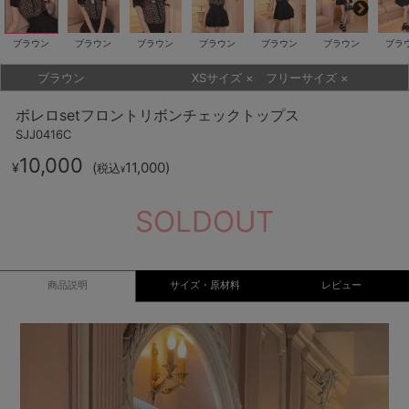
ブラウン
ブラウン
ブラウン
ブラウン
ブラウン
ブラウン
ブラ
ブラウン
XSサイズ
×
フリーサイズ
×
ボレロsetフロントリボンチェックトップス
SJJ0416C
10,000
(
11,000
)
¥
税込
¥
SOLDOUT
商品説明
サイズ・原材料
レビュー