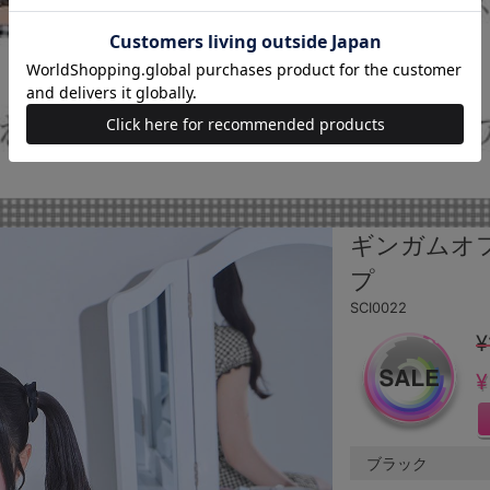
ギンガムオ
プ
SCI0022
¥
¥
ブラック