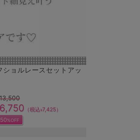
フショルレースセットアッ
13,500
6,750
（税込
7,425
）
¥
50
%OFF