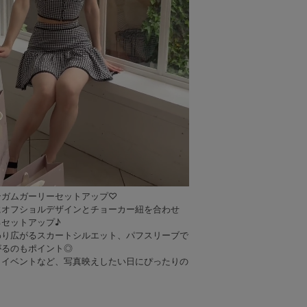
ブラック
ブラック
ブラック
ブラック
ブラック
ブ
ンガムガーリーセットアップ♡
にオフショルデザインとチョーカー紐を合わせ
セットアップ♪
わり広がるスカートシルエット、パフスリーブで
がるのもポイント◎
、イベントなど、写真映えしたい日にぴったりの