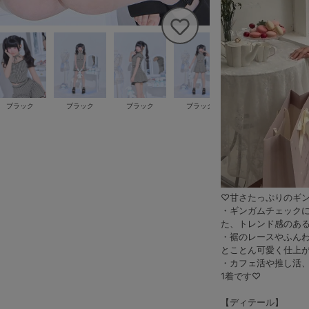
ブラック
ブラック
ブラック
ブラック
ブラック
♡甘さたっぷりのギ
・ギンガムチェック
た、トレンド感のある
・裾のレースやふん
とことん可愛く仕上
・カフェ活や推し活
1着です♡
【ディテール】