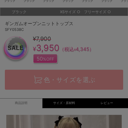
ブラック
ブラック
ブラック
ブラック
ブラック
ブラック
ブラ
ブラック
XSサイズ
○
フリーサイズ
○
ギンガムオープンニットトップス
SFY0538C
¥7,900
3,950
¥
（税込
4,345
）
¥
50
%OFF
色・サイズを選ぶ
商品説明
サイズ・原材料
レビュー