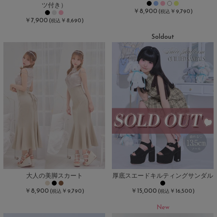
ツ付き）
￥8,900
(
￥9,790)
税込
￥7,900
(
￥8,690)
税込
Soldout
大人の美脚スカート
厚底スエードキルティングサンダル
￥8,900
￥15,000
(
￥9,790)
(
￥16,500)
税込
税込
New