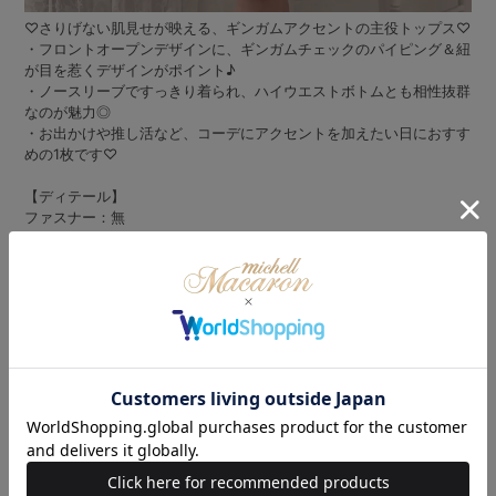
♡さりげない肌見せが映える、ギンガムアクセントの主役トップス♡
・フロントオープンデザインに、ギンガムチェックのパイピング＆紐
が目を惹くデザインがポイント♪
・ノースリーブですっきり着られ、ハイウエストボトムとも相性抜群
なのが魅力◎
・お出かけや推し活など、コーデにアクセントを加えたい日におすす
めの1枚です♡
【ディテール】
ファスナー：無
裏地：無
生地の透け感：無
ポケット：無
【アテンション】
この製品はニット製品の為、素材の特性上着用頻度により毛玉が出来
る可能性がございます。
お手入方法/着用方法など付属のアテンションに記載がございます。
洗濯表示含め必ずご確認の上、お取り扱い下さい。
モデル：若林萌々ちゃん
身長：153cm
着用サイズ：XSサイズ