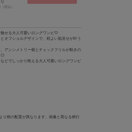
あり
50（税込）
で魅せる大人可愛いロングワンピ♡
ンとオフショルデザインで、程よい肌見せが叶う
に、アシンメトリー裾とチェックフリルが動きの
ス◎
トなどでしっかり映える大人可愛いロングワンピ
により柄の配置が異なります。画像と異なる柄行
。