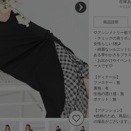
在庫
￥8,2
商品説明
♡アシンメトリー裾
・チェックの肩リボ
女性らしい1枚♪
・綺麗なシルエット
ある華やかさをプラ
・お出かけやイベン
ースです♡
【ディテール】
ファスナー：無
裏地：有
生地の透け感：無
ポケット：無
【アテンション】
※総柄のため、商品
の場合がございます