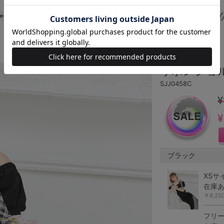
リボンショ
SJJ0458C
¥
¥
ブラック
XSサ
在庫
￥8,2
フリ