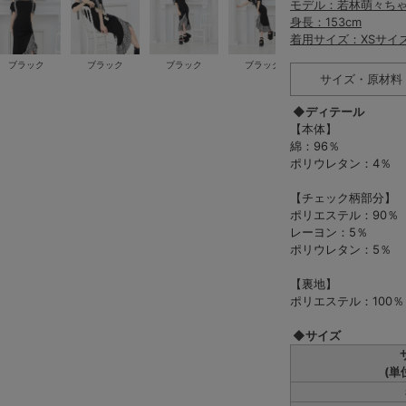
モデル：若林萌々ち
身長：153cm
着用サイズ：XSサイ
ブラック
ブラック
ブラック
ブラック
ブラック
サイズ・原材料
◆ディテール
【本体】
綿：96％
ポリウレタン：4％
【チェック柄部分】
ポリエステル：90％
レーヨン：5％
ポリウレタン：5％
【裏地】
ポリエステル：100％
◆サイズ
(単