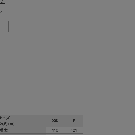
ゃん
ズ
ブラック
ブラック
ブラック
ブラック
ブラック
ブ
サイズ
XS
F
位:約cm)
着丈
116
121