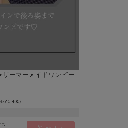
ャザーマーメイドワンピー
15,400
)
税込
¥
イズ
カートへ入れる