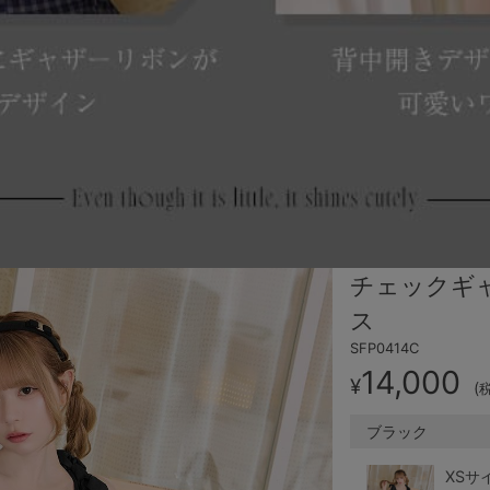
チェックギ
ス
SFP0414C
14,000
¥
(
ブラック
XSサ