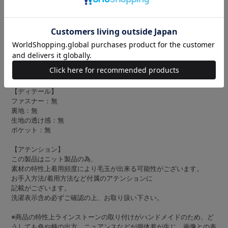
♡きらめきを纏うガーリーニットトップス♡
・ビジューとパールで表現したキルティングデザインに、バイカラー
ラインと胸元＆腕のリボンを合わせた華やかな1枚♪
・コンパクトなシルエットでスタイルをすっきり見せつつ、カラバリ
豊富で推しカラーコーデを楽しめるのも魅力◎
・推し活やイベント、首下界隈コーデなど、可愛く華やかに仕上げた
い日にぴったりのトップスです♡
【ディテール】
ファスナー：無
裏地：無
生地の透け感：無
ポケット：無
【アテンション】
この製品はニット製品の為、
素材の特性上着用頻度により毛玉が出来る可能性がございます。
お手入方法/着用方法など付属のアテンションに
記載がございます。
洗濯表示含め必ずご確認の上、お取り扱い下さい。
※商品の特性上ラインストーンの取り付けがハンドメイドのため、ど
うしても色や柄の出方、ニュアンスなどが個体差が生じ、画像との表