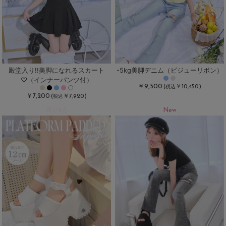
殿堂入り!!美脚になれるスカート
-5kg美脚デニム（ビジューリボン）
♡（インナーパンツ付）
￥9,500
(
￥10,450)
税込
￥7,200
(
￥7,920)
税込
New
残り2点