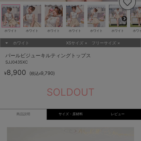
ホワイト
ホワイト
ホワイト
ホワイト
ホワイト
ホワイト
ホワ
ホワイト
XSサイズ
×
フリーサイズ
×
パールビジューキルティングトップス
SJJ0435XC
8,900
(
9,790
)
¥
税込
¥
SOLDOUT
商品説明
サイズ・原材料
レビュー