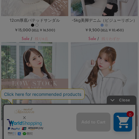
12cm厚底パテッドサンダル
-5kg美脚デニム（ビジューリボン）
￥15,000
￥9,500
(
￥16,500)
(
￥10,450)
税込
税込
Sale
Sale
/
残り6点
/
残りわずか
ウエストくびれ♡トップス
レースアップパンツセットアップ