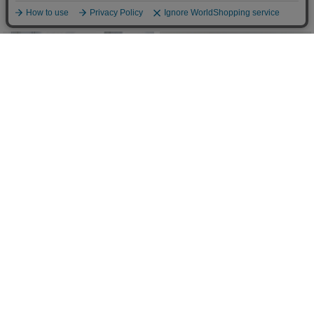
(50%OFF)
(50%OFF)
￥4,895
￥8,800
Sale
New
花柄レースアップフリルワンピ
-5kg美脚デニム（ベーシック）
(50%OFF)
￥9,500
￥8,250
(
￥10,450)
税込
New
New