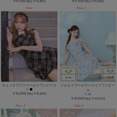
￥9,500
￥9,500
(
￥10,450)
(
￥10,450)
税込
税込
New
New
/
残り5点
チェックプリーツベルトワンピース
ベルエトワールマーメイドワンピー
ス
￥14,000
(
￥15,400)
税込
￥15,000
(
￥16,500)
税込
New
Sale
/
残りわずか
/
残りわずか