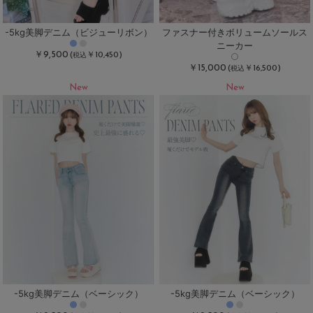
-5kg美脚デニム（ビジューリボン）
ファスナー付きボリュームソールス
ニーカー
￥9,500
(
￥10,450)
税込
￥15,000
(
￥16,500)
税込
New
New
-5kg美脚デニム（ベーシック）
-5kg美脚デニム（ベーシック）