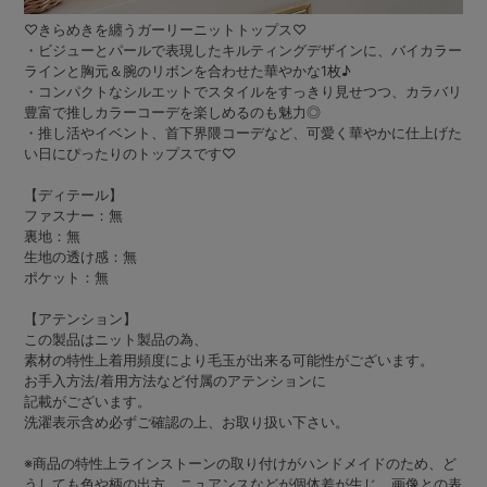
♡きらめきを纏うガーリーニットトップス♡
・ビジューとパールで表現したキルティングデザインに、バイカラー
ラインと胸元＆腕のリボンを合わせた華やかな1枚♪
・コンパクトなシルエットでスタイルをすっきり見せつつ、カラバリ
豊富で推しカラーコーデを楽しめるのも魅力◎
・推し活やイベント、首下界隈コーデなど、可愛く華やかに仕上げた
い日にぴったりのトップスです♡
【ディテール】
ファスナー：無
裏地：無
生地の透け感：無
ポケット：無
【アテンション】
この製品はニット製品の為、
素材の特性上着用頻度により毛玉が出来る可能性がございます。
お手入方法/着用方法など付属のアテンションに
記載がございます。
洗濯表示含め必ずご確認の上、お取り扱い下さい。
※商品の特性上ラインストーンの取り付けがハンドメイドのため、ど
うしても色や柄の出方、ニュアンスなどが個体差が生じ、画像との表