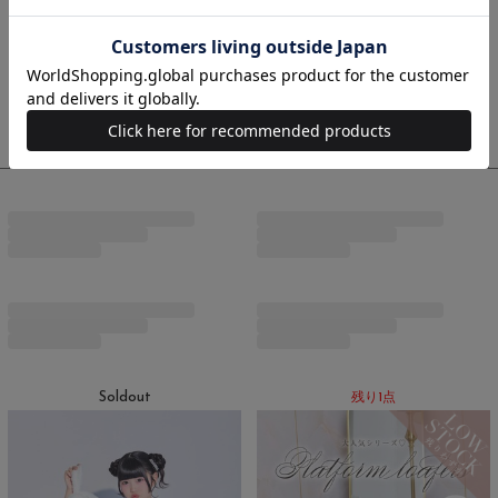
モデル：虹羽 みにちゃん
身長：150cm
着用サイズ：XSサイズ
コーデ商品
最近チェックした商品
Soldout
残り1点