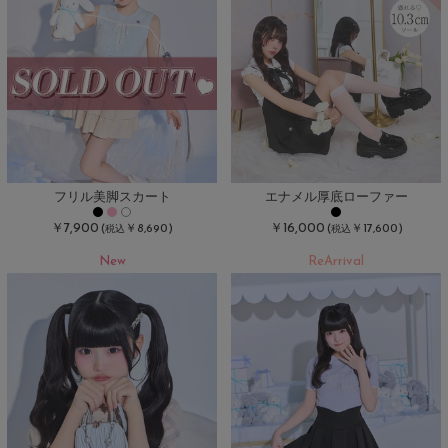
フリル美脚スカート
エナメル厚底ローファー
￥7,900
￥16,000
(
￥8,690)
(
￥17,600)
税込
税込
New
ReArrival