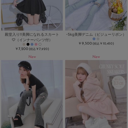
殿堂入り!!美脚になれるスカート
-5kg美脚デニム（ビジューリボン）
♡（インナーパンツ付）
￥9,500
(
￥10,450)
税込
￥7,200
(
￥7,920)
税込
New
New