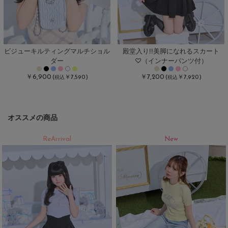
ビジューキルティングマルチショル
殿堂入り!!美脚になれるスカート
ダー
♡（インナーパンツ付）
￥6,900
￥7,200
(
￥7,590)
(
￥7,920)
税込
税込
オススメの商品
ReArrival
New