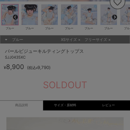
ブルー
ブルー
ブルー
ブルー
ブルー
ブルー
ブル
ブルー
XSサイズ
×
フリーサイズ
×
パールビジューキルティングトップス
SJJ0435XC
8,900
(
9,790
)
¥
税込
¥
SOLDOUT
商品説明
サイズ・原材料
レビュー