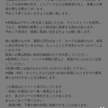
うしても色や柄の出方、ニュアンスなどが個体差が生じ、画像との表
情が事なる事がございます。
予めご了承くださいますようお願い致します。
※本製品はデザイン性を高く追及したため、ラインストーンを使用し
ており、着用時の衝撃により部分的に脱落する恐れがあります。
予めご了承頂き、慎重に取扱い頂きますようお願い致します。
粗い組織のものや、裏面に凹凸があって、ルーズな組織のもの、表面
に糸が浮き出ているものは、ちょっとした不注意から引っかけてしま
いがちです。
取扱いの際は取扱い絵表示確認の上十分注意してください。
※着用時にベルト、バックや周囲の壁など、表面の引っかかりに注意
してください。
※洗濯の際には他のものとの引っかかりに注意して下さい。
※指輪・時計・ネックレスなどはほつれ糸の原因になりますので着用
後にお付けすることをお勧めします。
この製品はピグメント加工をしています。
・色合いや風合いが一枚一枚異なります。
また、多少ダメージが発生することがあります。
あらかじめご了承ください。
・着用の際、下着や他の衣類に色移りすることがあります。