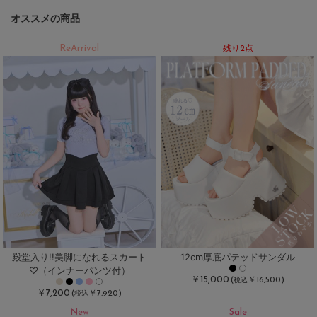
オススメの商品
ReArrival
残り2点
殿堂入り!!美脚になれるスカート
12cm厚底パテッドサンダル
♡（インナーパンツ付）
￥15,000
(
￥16,500)
税込
￥7,200
(
￥7,920)
税込
New
Sale