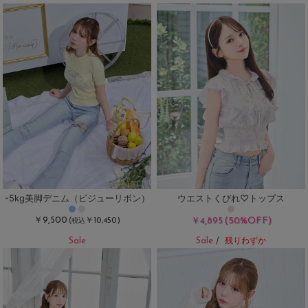
-5kg美脚デニム（ビジューリボン）
ウエストくびれ♡トップス
￥9,500
(50%OFF)
(
￥10,450)
￥4,895
税込
Sale
Sale
/
残りわずか