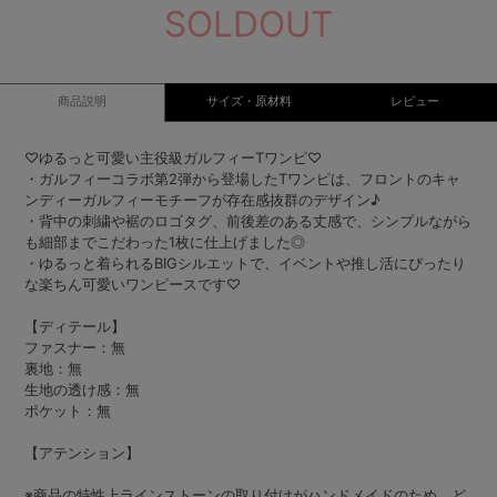
SOLDOUT
商品説明
サイズ・原材料
レビュー
♡ゆるっと可愛い主役級ガルフィーTワンピ♡
・ガルフィーコラボ第2弾から登場したTワンピは、フロントのキャ
ンディーガルフィーモチーフが存在感抜群のデザイン♪
・背中の刺繍や裾のロゴタグ、前後差のある丈感で、シンプルながら
も細部までこだわった1枚に仕上げました◎
・ゆるっと着られるBIGシルエットで、イベントや推し活にぴったり
な楽ちん可愛いワンピースです♡
【ディテール】
ファスナー：無
裏地：無
生地の透け感：無
ポケット：無
【アテンション】
※商品の特性上ラインストーンの取り付けがハンドメイドのため、ど