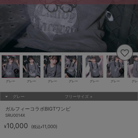
グレー
グレー
グレー
グレー
グレー
グレー
グレ
グレー
フリーサイズ
×
ガルフィーコラボBIGTワンピ
SRU0014X
10,000
(
11,000
)
¥
税込
¥