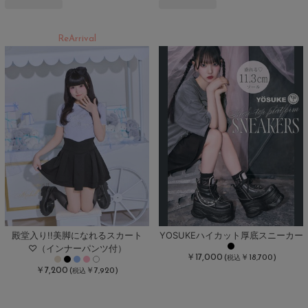
ReArrival
殿堂入り!!美脚になれるスカート
YOSUKEハイカット厚底スニーカー
♡（インナーパンツ付）
￥17,000
(
￥18,700)
税込
￥7,200
(
￥7,920)
税込