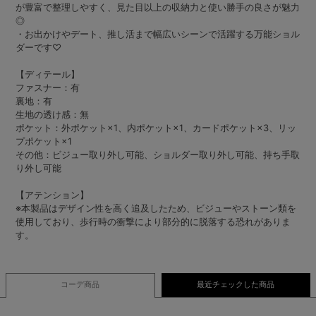
が豊富で整理しやすく、見た目以上の収納力と使い勝手の良さが魅力
◎
・お出かけやデート、推し活まで幅広いシーンで活躍する万能ショル
ダーです♡
【ディテール】
ファスナー：有
裏地：有
生地の透け感：無
ポケット：外ポケット×1、内ポケット×1、カードポケット×3、リッ
プポケット×1
その他：ビジュー取り外し可能、ショルダー取り外し可能、持ち手取
り外し可能
【アテンション】
※本製品はデザイン性を高く追及したため、ビジューやストーン類を
使用しており、歩行時の衝撃により部分的に脱落する恐れがありま
す。
コーデ商品
最近チェックした商品