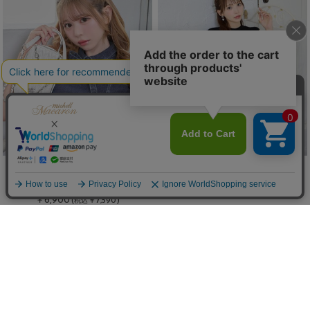
ビジューキルティングマルチショル
ギンガムパイピングタイトワンピ
ダー
(30%OFF)
￥11,550
￥6,900
(
￥7,590)
税込
Sale
Sale
/
残り1点