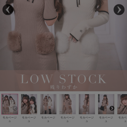
モカベージ
モカベージ
モカベージ
モカベージ
モカベージ
モカベージ
モカベ
ュ
ュ
ュ
ュ
ュ
ュ
ュ