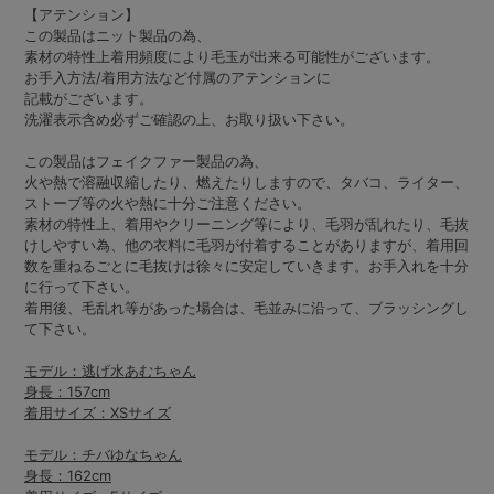
【アテンション】
この製品はニット製品の為、
素材の特性上着用頻度により毛玉が出来る可能性がございます。
お手入方法/着用方法など付属のアテンションに
記載がございます。
洗濯表示含め必ずご確認の上、お取り扱い下さい。
この製品はフェイクファー製品の為、
火や熱で溶融収縮したり、燃えたりしますので、タバコ、ライター、
ストーブ等の火や熱に十分ご注意ください。
素材の特性上、着用やクリーニング等により、毛羽が乱れたり、毛抜
けしやすい為、他の衣料に毛羽が付着することがありますが、着用回
数を重ねるごとに毛抜けは徐々に安定していきます。お手入れを十分
に行って下さい。
着用後、毛乱れ等があった場合は、毛並みに沿って、ブラッシングし
て下さい。
モデル：逃げ水あむちゃん
身長：157cm
着用サイズ：XSサイズ
モデル：チバゆなちゃん
身長：162cm