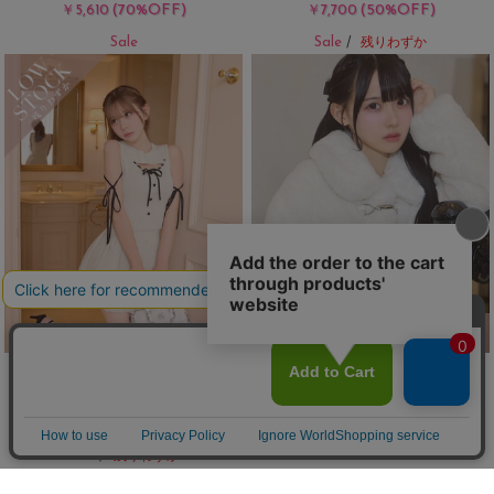
(70%OFF)
(50%OFF)
￥5,610
￥7,700
Sale
Sale
/
残りわずか
バイカラーリボンニットセットアッ
トグルファーショートコート
プ
(70%OFF)
￥5,940
(50%OFF)
￥7,700
Sale
Sale
/
残りわずか