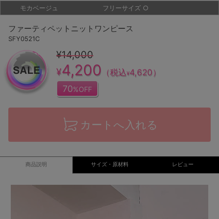
モカベージュ
フリーサイズ
○
ファーティペットニットワンピース
SFY0521C
¥14,000
4,200
¥
（税込
4,620
）
¥
70
%OFF
カートへ入れる
商品説明
サイズ・原材料
レビュー