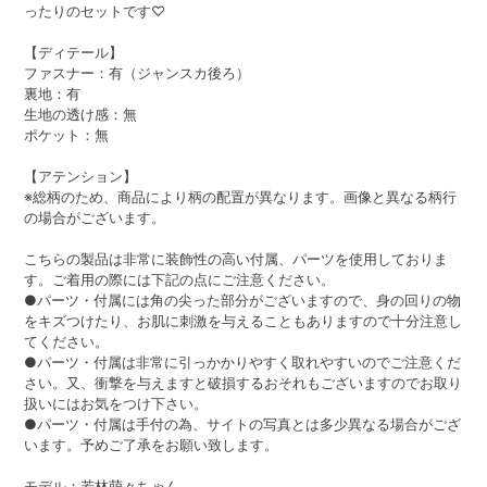
ったりのセットです♡
【ディテール】
ファスナー：有（ジャンスカ後ろ）
裏地：有
生地の透け感：無
ポケット：無
【アテンション】
※総柄のため、商品により柄の配置が異なります。画像と異なる柄行
の場合がございます。
こちらの製品は非常に装飾性の高い付属、パーツを使用しておりま
す。ご着用の際には下記の点にご注意ください。
●パーツ・付属には角の尖った部分がございますので、身の回りの物
をキズつけたり、お肌に刺激を与えることもありますので十分注意し
てください。
●パーツ・付属は非常に引っかかりやすく取れやすいのでご注意くだ
さい。又、衝撃を与えますと破損するおそれもございますのでお取り
扱いにはお気をつけ下さい。
●パーツ・付属は手付の為、サイトの写真とは多少異なる場合がござ
います。予めご了承をお願い致します。
モデル：若林萌々ちゃん