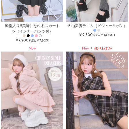
殿堂入り!!美脚になれるスカート
-5kg美脚デニム（ビジューリボン）
♡（インナーパンツ付）
￥9,500
(
￥10,450)
税込
￥7,200
(
￥7,920)
税込
New
New
/
残りわずか