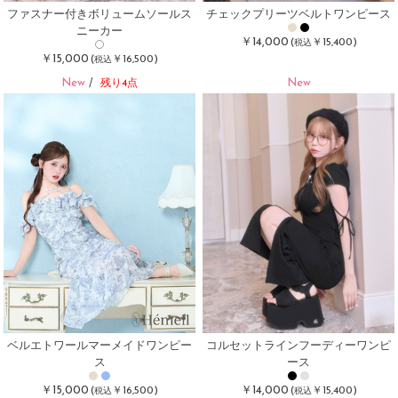
ファスナー付きボリュームソールス
チェックプリーツベルトワンピース
ニーカー
￥14,000
(
￥15,400)
税込
￥15,000
(
￥16,500)
税込
New
New
/
残り4点
ベルエトワールマーメイドワンピー
コルセットラインフーディーワンピ
ス
ース
￥15,000
￥14,000
(
￥16,500)
(
￥15,400)
税込
税込