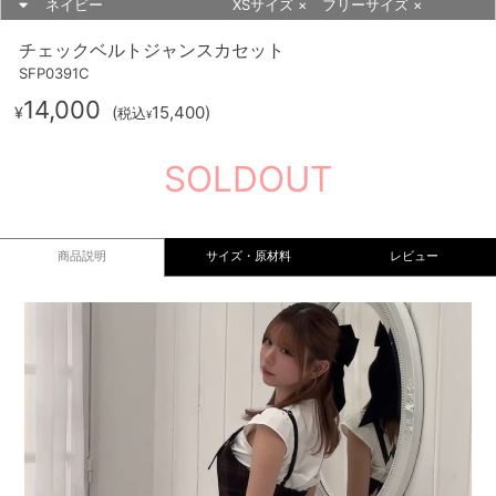
ネイビー
XSサイズ
×
フリーサイズ
×
チェックベルトジャンスカセット
SFP0391C
14,000
(
15,400
)
¥
税込
¥
SOLDOUT
商品説明
サイズ・原材料
レビュー