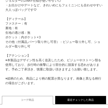
ショルダーの2WAY仕様が使いやすい◎
・お出かけやデートなど、きれいめにもフェミニンにも合わせやすい
大人っぽバッグです♡
【ディテール】
ファスナー：有
裏地：有
生地の透け感：無
ポケット：内ポケット×3
その他（付属品,パーツ取り外し可否）：ビジュー取り外し可、ショ
ルダー取り外し可
【アテンション】
※本製品はデザイン性を高く追及したため、ビジューやストーン類を
使用しており、歩行時の衝撃により部分的に脱落する恐れがありま
す。予めご了承頂き、慎重に取扱い頂きますようお願い致します。
※総柄のため、商品により柄の配置が異なります。画像と異なる柄行
の場合がございます。
コーデ商品
最近チェックした商品