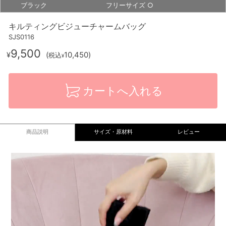
ブラック
フリーサイズ
○
キルティングビジューチャームバッグ
SJS0116
9,500
(
10,450
)
¥
税込
¥
カートへ入れる
商品説明
サイズ・原材料
レビュー