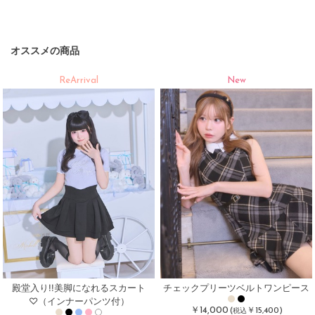
オススメの商品
ReArrival
New
殿堂入り!!美脚になれるスカート
チェックプリーツベルトワンピース
♡（インナーパンツ付）
￥14,000
(
￥15,400)
税込