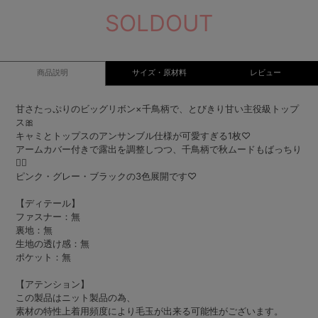
SOLDOUT
商品説明
サイズ・原材料
レビュー
甘さたっぷりのビッグリボン×千鳥柄で、とびきり甘い主役級トップ
ス🎀
キャミとトップスのアンサンブル仕様が可愛すぎる1枚♡
アームカバー付きで露出を調整しつつ、千鳥柄で秋ムードもばっちり
👌🏻
ピンク・グレー・ブラックの3色展開です♡
【ディテール】
ファスナー：無
裏地：無
生地の透け感：無
ポケット：無
【アテンション】
この製品はニット製品の為、
素材の特性上着用頻度により毛玉が出来る可能性がございます。