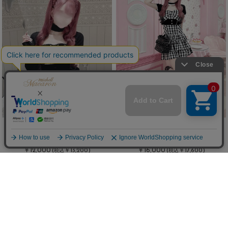
チョーカー付きリボンモチーフビッ
チョーカー付きギンガムビッグリボ
グリボンアンサンブルトップス
ンアンサンブルワンピース
￥12,000
￥16,000
(
￥13,200)
(
￥17,600)
税込
税込
New
残り4点