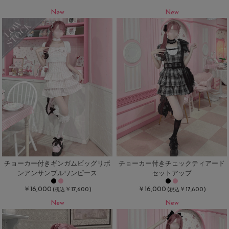
New
New
チョーカー付きギンガムビッグリボ
チョーカー付きチェックティアード
ンアンサンブルワンピース
セットアップ
￥16,000
￥16,000
(
￥17,600)
(
￥17,600)
税込
税込
New
New