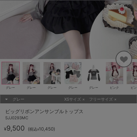
グレー
グレー
グレー
グレー
グレー
ピンク
ピン
グレー
XSサイズ
×
フリーサイズ
×
ビッグリボンアンサンブルトップス
SJJ0293MC
9,500
(
10,450
)
¥
税込
¥