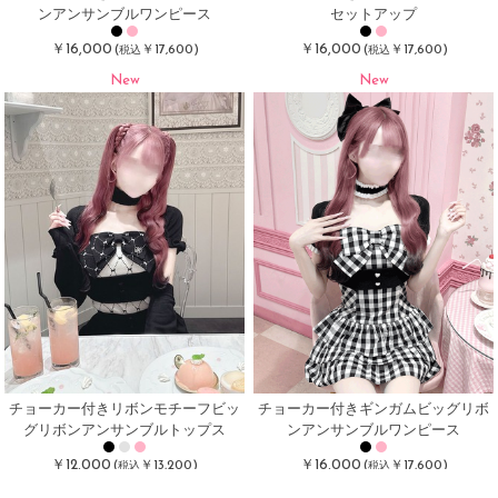
ンアンサンブルワンピース
セットアップ
￥16,000
￥16,000
(
￥17,600)
(
￥17,600)
税込
税込
New
New
チョーカー付きリボンモチーフビッ
チョーカー付きギンガムビッグリボ
グリボンアンサンブルトップス
ンアンサンブルワンピース
￥12,000
￥16,000
(
￥13,200)
(
￥17,600)
税込
税込
New
残り4点