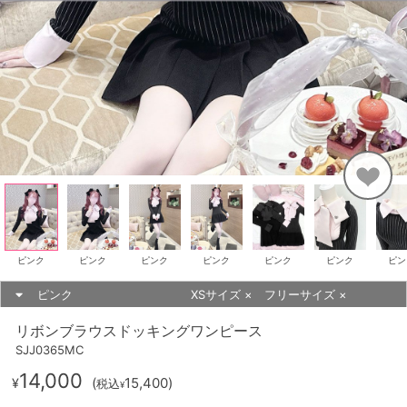
ピンク
ピンク
ピンク
ピンク
ピンク
ピンク
ピン
ピンク
XSサイズ
×
フリーサイズ
×
リボンブラウスドッキングワンピース
SJJ0365MC
14,000
(
15,400
)
¥
税込
¥