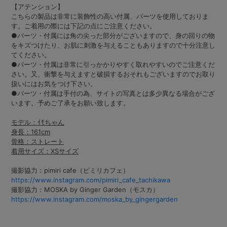
【アテンション】
こちらの製品は非常に装飾性の高い付属、パーツを使用しておりま
す。ご着用の際には下記の点にご注意ください。
●パーツ・付属には角の尖った部分がございますので、身の回りの物
をキズつけたり、お肌に刺激を与えることもありますので十分注意し
てください。
●パーツ・付属は非常に引っかかりやすく取れやすいのでご注意くだ
さい。又、衝撃を与えますと破損するおそれもございますのでお取り
扱いにはお気をつけ下さい。
●パーツ・付属は手付の為、サイトの写真とは多少異なる場合がござ
います。予めご了承をお願い致します。
モデル：ｲﾓちゃん
身長：161cm
骨格：ストレート
着用サイズ：XSサイズ
撮影協力：pimiri cafe（ピミリカフェ）
https://www.instagram.com/pimiri_cafe_tachikawa
撮影協力：MOSKA by Ginger Garden（モスカ）
https://www.instagram.com/moska_by_gingergarden