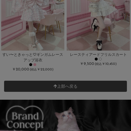
すい〜ときゃっと♡ギンガムレース
レースティアードフリルスカート
アップ浴衣
￥9,500
(
￥10,450)
税込
￥20,000
(
￥22,000)
税込
上部へ戻る