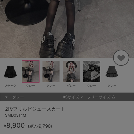
ブラック
グレー
グレー
グレー
グレー
グレー
グレー
XSサイズ
×
フリーサイズ
△
2段フリルビジュースカート
SMD0314M
8,900
(
9,790
)
¥
税込
¥