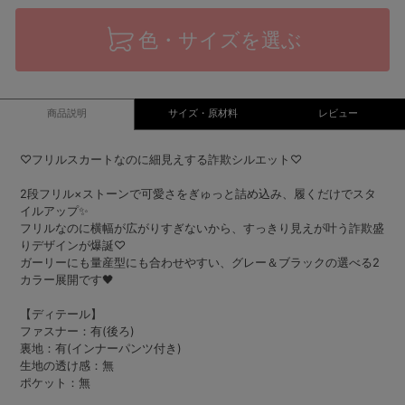
色・サイズを選ぶ
商品説明
サイズ・原材料
レビュー
♡フリルスカートなのに細見えする詐欺シルエット♡
2段フリル×ストーンで可愛さをぎゅっと詰め込み、履くだけでスタ
イルアップ✨
フリルなのに横幅が広がりすぎないから、すっきり見えが叶う詐欺盛
りデザインが爆誕♡
ガーリーにも量産型にも合わせやすい、グレー＆ブラックの選べる2
カラー展開です🖤
【ディテール】
ファスナー：有(後ろ)
裏地：有(インナーパンツ付き)
生地の透け感：無
ポケット：無