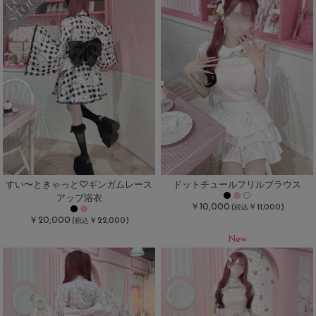
すい〜ときゃっと♡ギンガムレース
ドットチュールフリルブラウス
アップ浴衣
￥10,000
(
￥11,000)
税込
￥20,000
(
￥22,000)
税込
New