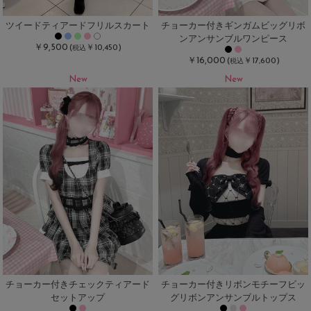
ツイードティアードフリルスカート
チョーカー付きギンガムビッグリボ
ンアンサンブルワンピース
￥9,500
(
￥10,450)
税込
￥16,000
(
￥17,600)
税込
New
New
チョーカー付きチェックティアード
チョーカー付きリボンモチーフビッ
セットアップ
グリボンアンサンブルトップス