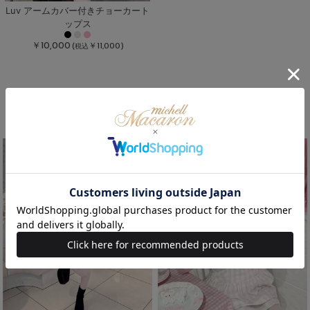
Luv アームカバー付きチョーカート
ップス
￥10,000
(
￥11,000)
税込
オススメの商品
New
残り3点