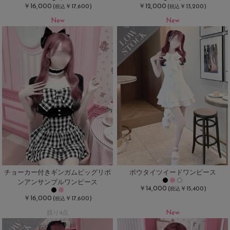
￥16,000
￥12,000
(
￥17,600)
(
￥13,200)
税込
税込
New
New
チョーカー付きギンガムビッグリボ
ボウタイツイードワンピース
ンアンサンブルワンピース
￥14,000
(
￥15,400)
税込
￥16,000
(
￥17,600)
税込
New
残り4点