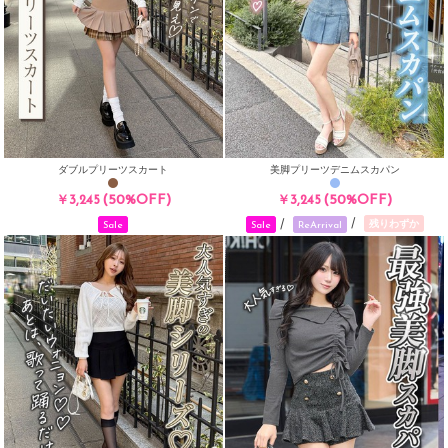
ダブルプリーツスカート
美脚プリーツデニムスカパン
(50%OFF)
(50%OFF)
￥3,245
￥3,245
/
/
残りわずか
Sale
Sale
ReArrival