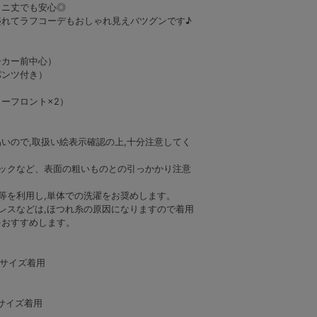
ミニ丈でも安心◎
盛れてラフコーデもおしゃれ見えバツグンです♪
ーカー前中心）
パンツ付き）
ーフロント×2）
いので,取扱い絵表示確認の上,十分注意してく
バックなど、表面の粗いものとの引っかかり注意
等を利用し,単体での洗濯をお奨めします。
レスなどは,ほつれ糸の原因になりますので着用
をおすすめします。
グレー
グレー
グレー
グレー
グレー
グ
ーサイズ着用
ーサイズ着用