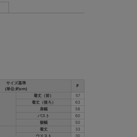
サイズ基準
F
(単位:約cm)
着丈（前）
57
着丈（後ろ）
63
】
肩幅
58
バスト
60
裾幅
50
着丈
33
ウエスト
30