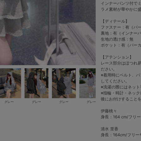
インナーパンツ付で
ラメ素材が華やかに
【ディテール】
ファスナー：有（パ
裏地：有（インナー
生地の透け感：無
ポケット：有（パーカ
【アテンション】
レース部分はほつれ易
ださい。
※着用時にベルト、
してください。
※洗濯の際にはネット
※指輪・時計・ネック
後にお付けすること
グレー
グレー
グレー
グレー
グレー
伊藤桃々
身長：164 cm/フリ
清水 里香
身長：164cm/フリ