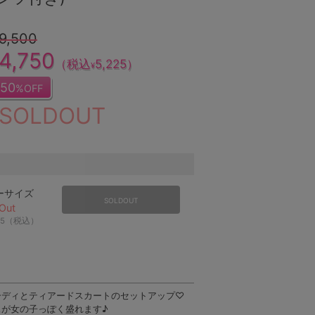
9,500
4,750
（税込
5,225
）
¥
50
%OFF
SOLDOUT
ーサイズ
SOLDOUT
Out
25（税込）
ーディとティアードスカートのセットアップ♡
スが女の子っぽく盛れます♪