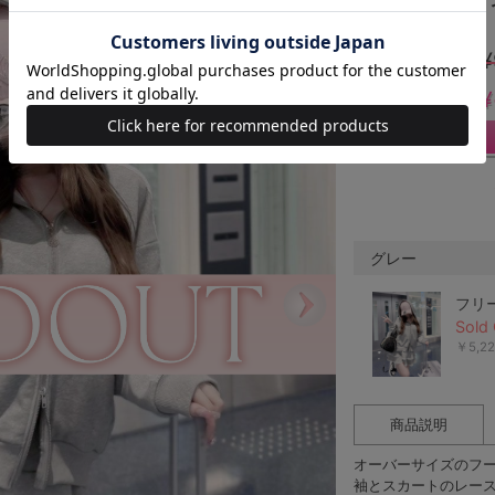
CKB0007CB
¥
¥
グレー
フリ
Sold 
￥5,2
商品説明
オーバーサイズのフ
袖とスカートのレー