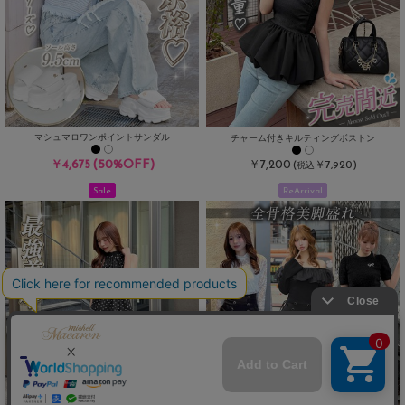
マシュマロワンポイントサンダル
チャーム付きキルティングボストン
(50%OFF)
￥4,675
￥7,200
(
￥7,920)
税込
Sale
ReArrival