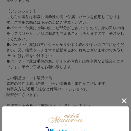
ポケット：無
【アテンション】
こちらの製品は非常に装飾性の高い付属、パーツを使用しておりま
す。ご着用の際には下記の点にご注意ください。
●パーツ・付属には角の尖った部分がございますので、身の回りの物
をキズつけたり、お肌に刺激を与えることもありますので十分注意し
てください。
●パーツ・付属は非常に引っかかりやすく取れやすいのでご注意くだ
さい。又、衝撃を与えますと破損するおそれもございますのでお取り
扱いにはお気をつけ下さい。
●パーツ・付属は手付の為、サイトの写真とは多少異なる場合がござ
います。予めご了承をお願い致します。
この製品はニット製品の為、
素材の特性上着用の際、毛玉が出来る可能性がございます。
お手入方法/着用方法など付属のアテンションに
記載がございます。
洗濯表示含め必ずご確認の上、お取り扱い下さい。
中野ゆいな
身長：161 cm/フリーサイズ着用
伊藤桃々