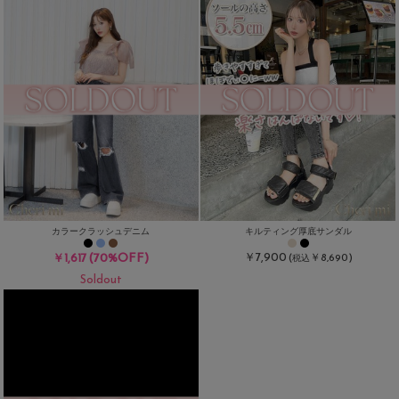
カラークラッシュデニム
キルティング厚底サンダル
(70%OFF)
￥7,900
￥1,617
(
￥8,690)
税込
Soldout