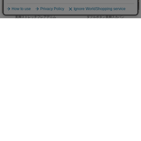
美脚ストレッチフレアデニム
ダブルボタン美脚スカパン
(30%OFF)
￥4,900
￥3,773
(
￥5,390)
税込
/
Sale
Sale
ReArrival
ランダムパーツマキシワンピース
美脚ストレッチフレアパンツ
(50%OFF)
(50%OFF)
￥4,675
￥1,644