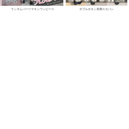
ランダムパーツマキシワンピース
ダブルボタン美脚スカパン
(50%OFF)
￥4,900
￥4,675
(
￥5,390)
税込
/
Sale
ReArrival
Sale
美脚ストレッチフレアパンツ
ロゴチャームミニバッグ
(50%OFF)
(50%OFF)
￥1,644
￥3,795
/
残りわずか
Sale
ReArrival