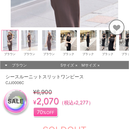
ブラウン
ブラウン
ブラウン
ブラック
ブラック
ブラック
ブラ
ブラウン
Sサイズ
×
Mサイズ
×
シースルーニットスリットワンピース
CJJ0006C
¥6,900
2,070
¥
（税込
2,277
）
¥
70
%OFF