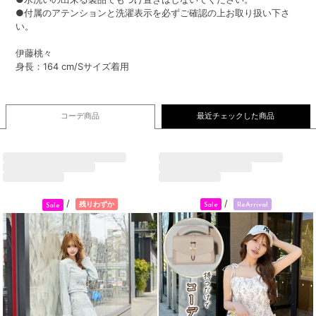
●付属のアテンションと洗濯表示を必ずご確認の上お取り扱い下さ
い。
伊藤桃々
身長：164 cm/Sサイズ着用
コーデ商品
最近チェックした商品
/
/
残りわずか
Sale
ReArrival
Sale