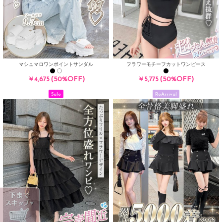
マシュマロワンポイントサンダル
フラワーモチーフカットワンピース
(50%OFF)
(50%OFF)
￥4,675
￥5,775
Sale
ReArrival