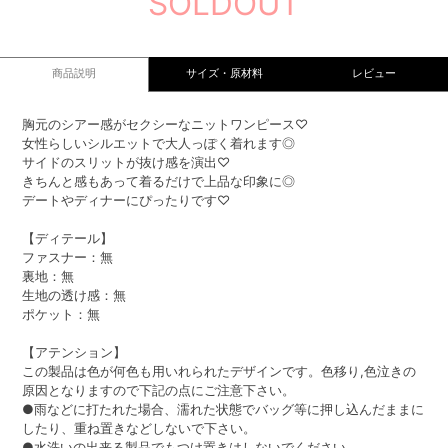
SOLDOUT
商品説明
サイズ・原材料
レビュー
胸元のシアー感がセクシーなニットワンピース♡
女性らしいシルエットで大人っぽく着れます◎
サイドのスリットが抜け感を演出♡
きちんと感もあって着るだけで上品な印象に◎
デートやディナーにぴったりです♡
【ディテール】
ファスナー：無
裏地：無
生地の透け感：無
ポケット：無
【アテンション】
この製品は色が何色も用いれられたデザインです。色移り,色泣きの
原因となりますので下記の点にご注意下さい。
●雨などに打たれた場合、濡れた状態でバッグ等に押し込んだままに
したり、重ね置きなどしないで下さい。
●水洗いの出来る製品でもつけ置きはしないでください。