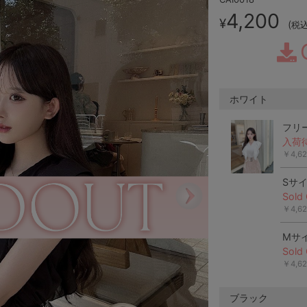
4,200
¥
(
税
ホワイト
フリ
入荷
￥4,6
Sサ
Sold 
￥4,6
Mサ
Sold 
￥4,6
ブラック