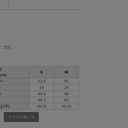
：72%
ズ
S
M
cm)
P～
53.5
55
幅
28
29
ト
44.5
46
幅
48.5
50
上/下)
10/13
10/13
サイズの測り方