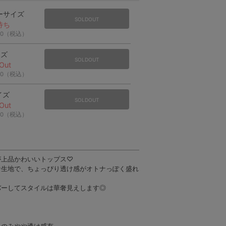
ーサイズ
SOLDOUT
待ち
20（税込）
イズ
SOLDOUT
Out
20（税込）
イズ
SOLDOUT
Out
20（税込）
が上品かわいいトップス♡
な生地で、ちょっぴり透け感がオトナっぽく盛れ
バーしてスタイルは華奢見えします◎