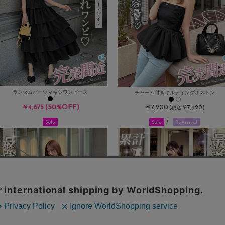
ランダムパーツマキシワンピース
チャーム付きキルティングボストン
(50%OFF)
￥4,675
￥7,200
(
￥7,920)
税込
/
Sale
Sale
ReArrival