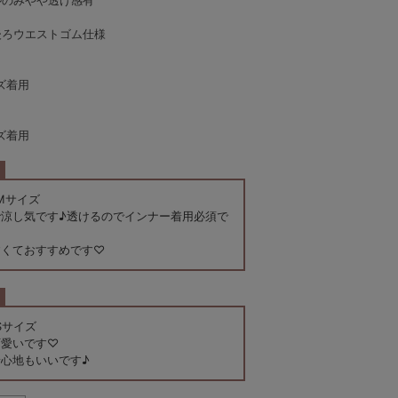
ルのみやや透け感有
後ろウエストゴム仕様
イズ着用
イズ着用
ズMサイズ
涼し気です♪透けるのでインナー着用必須で
すくておすすめです♡
Sサイズ
可愛いです♡
心地もいいです♪