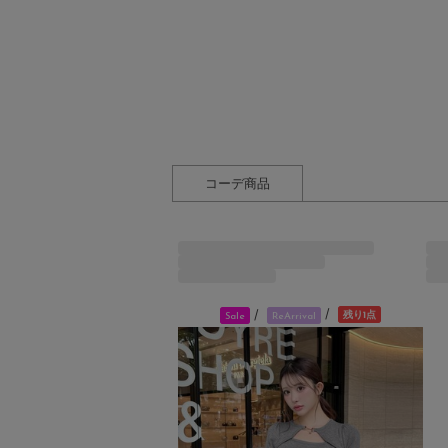
コーデ商品
/
/
残り1点
Sale
ReArrival