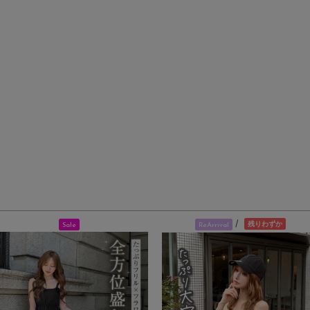
/
残りわずか
Sale
ReArrival