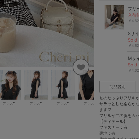
フリ
入荷
￥4,6
Sサ
Sold 
￥4,6
Mサ
Sold 
￥4,6
商品説明
袖のたっぷりフリル
ブラック
ブラック
ブラック
ブラック
サラッとした柔らか
ます♡
フリルが二の腕をカ
【ディテール】
ファスナー：有
裏地：有