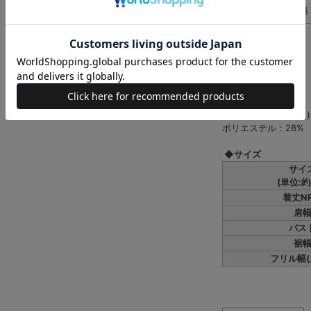
サイズ・原材料
◆ディテール
【本体】
コットン：62%
ナイロン：34%
ポリウレタン：4%
【フリル部分】
再生繊維(セルロース)
ポリエステル：28%
◆サイズ
サイ
(単位:約
着丈N
肩
バス
裾
フリル幅(