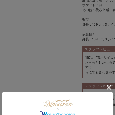
生地の透け感：フリ
ポケット：無
その他：後ろ上端、
聖菜️️
身長：159 cm/Sサ
伊藤桃々
身長：164 cm/Sサ
スタッフレビュー
162cm/着用サイ
さらっとした生地で
す！
何にでも合わせや
スタッフレビュー
153cm/着用サイズ
大きめのフリルが
さらっとしていて着