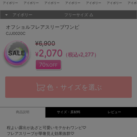
アイボリー
アイボリー
アイボリー
アイボリー
アイボリー
アイボリー
アイボ
アイボリー
フリーサイズ
△
オフショルフレアスリーブワンピ
CJJ0020C
¥6,900
2,070
¥
（税込
2,277
）
¥
70
%OFF
色・サイズを選ぶ
商品説明
サイズ・原材料
レビュー
程よい露出があざと可愛いモテかわワンピ♡
フレアスリーブが華奢見え効果抜群♡