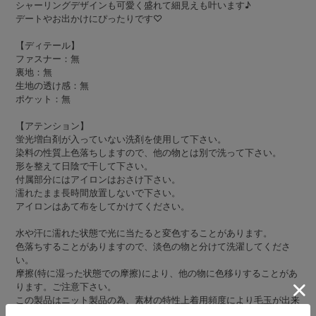
シャーリングデザインも可愛く盛れて細見えも叶います♪
デートやお出かけにぴったりです♡
【ディテール】
ファスナー：無
裏地：無
生地の透け感：無
ポケット：無
【アテンション】
蛍光増白剤が入っていない洗剤を使用して下さい。
染料の性質上色落ちしますので、他の物とは別で洗って下さい。
形を整えて日陰で干して下さい。
付属部分にはアイロンはおさけ下さい。
濡れたまま長時間放置しないで下さい。
アイロンはあて布をしてかけてください。
水や汗に濡れた状態で光に当たると変色することがあります。
色落ちすることがありますので、淡色の物と分けて洗濯してくださ
い。
摩擦(特に湿った状態での摩擦)により、他の物に色移りすることがあ
ります。ご注意下さい。
この製品はニット製品の為、素材の特性上着用頻度により毛玉が出来
る可能性がございます。