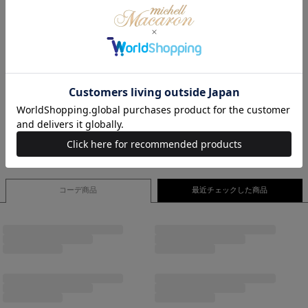
お手入方法/着用方法など付属のアテンションに記載がございます。
洗濯表示含め必ずご確認の上、お取り扱い下さい。
緩苺
身長：155 cm/Fサイズ着用
あみち
身長：158 cm/Fサイズ着用
桜咲乃愛
身長：164cm/フリーサイズ着用
コーデ商品
最近チェックした商品