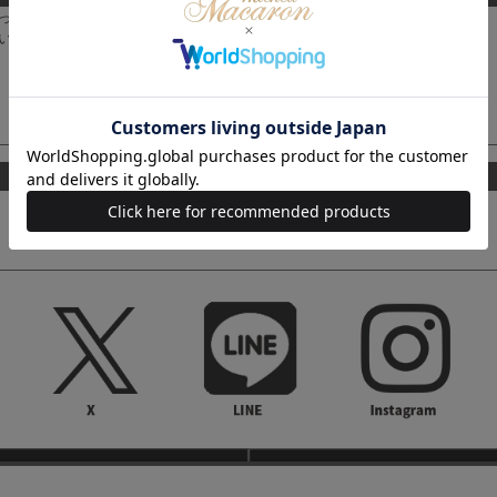
なった可能性があります。
い。
TOPへ戻る
Category
All
Tops
Onepiece
Outer
Skirt
Bottoms
Setup
Bag
Shoes