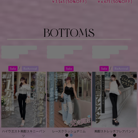
(50%OFF)
(50%OFF)
￥3,245
￥4,675
/
/
Sale
ReArrival
Sale
Sale
ReArrival
ハイウエスト美脚スキニーパン
レースクラッシュデニム
美脚ストレッチフレアパンツ
ツ