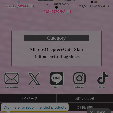
ツイード美脚スカパン
(50%OFF)
￥4,900
￥3,245
(
￥5,390)
税込
(30%OFF)
￥4,543
Category
All
Tops
Onepiece
Outer
Skirt
Bottoms
Setup
Bag
Shoes