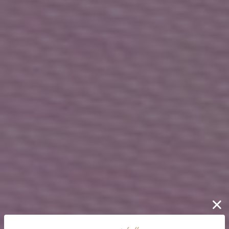
/
Sale
ReArrival
Sale
美脚ストレッチフレアパンツ
ポイントロゴ厚底ローファー
(50%OFF)
(50%OFF)
￥1,644
￥4,895